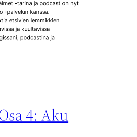
äimet -tarina ja podcast on nyt
fo -palvelun kanssa.
tia etsivien lemmikkien
avissa ja kuultavissa
gissani, podcastina ja
 Osa 4: Aku