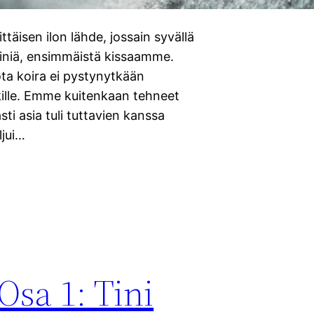
täisen ilon lähde, jossain syvällä
Tiniä, ensimmäistä kissaamme.
ota koira ei pystynytkään
mikille. Emme kuitenkaan tehneet
sti asia tuli tuttavien kanssa
ljui…
Osa 1: Tini