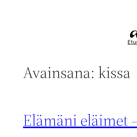
Siirry
sisältöön
Etu
Avainsana:
kissa
Elämäni eläimet –