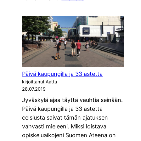
Kirjallisuutta
ja
jazzia
Grainaussa
Päivä kaupungilla ja 33 astetta
kirjoittanut Aattu
28.07.2019
Jyväskylä ajaa täyttä vauhtia seinään.
Päivä kaupungilla ja 33 astetta
celsiusta saivat tämän ajatuksen
vahvasti mieleeni. Miksi loistava
opiskeluaikojeni Suomen Ateena on