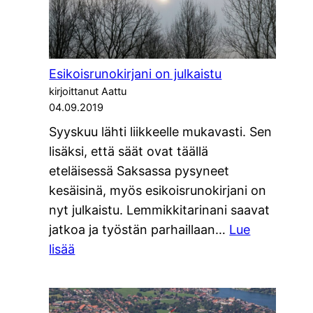
Esikoisrunokirjani on julkaistu
kirjoittanut Aattu
04.09.2019
Syyskuu lähti liikkeelle mukavasti. Sen
lisäksi, että säät ovat täällä
eteläisessä Saksassa pysyneet
kesäisinä, myös esikoisrunokirjani on
nyt julkaistu. Lemmikkitarinani saavat
jatkoa ja työstän parhaillaan…
Lue
:
lisää
Esikoisrunokirjani
on
julkaistu