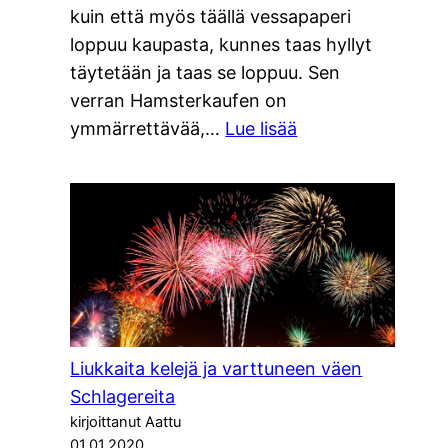
kuin että myös täällä vessapaperi
loppuu kaupasta, kunnes taas hyllyt
täytetään ja taas se loppuu. Sen
verran Hamsterkaufen on
:
ymmärrettävää,…
Lue lisää
Saksasta
ja
kielestä
Liukkaita kelejä ja varttuneen väen
Schlagereita
kirjoittanut Aattu
01.01.2020