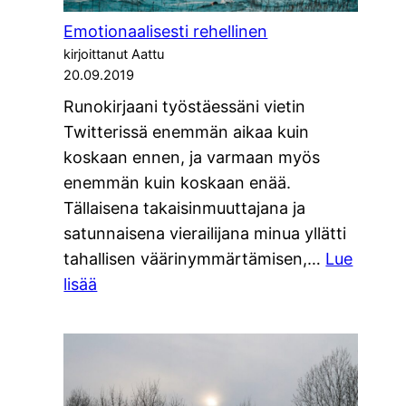
Emotionaalisesti rehellinen
kirjoittanut Aattu
20.09.2019
Runokirjaani työstäessäni vietin
Twitterissä enemmän aikaa kuin
koskaan ennen, ja varmaan myös
enemmän kuin koskaan enää.
Tällaisena takaisinmuuttajana ja
satunnaisena vierailijana minua yllätti
tahallisen väärinymmärtämisen,…
Lue
:
lisää
Emotionaalisesti
rehellinen