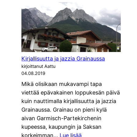
rinnettä
Tegernseess
Kirjallisuutta ja jazzia Grainaussa
kirjoittanut Aattu
04.08.2019
Mikä olisikaan mukavampi tapa
viettää epävakainen loppukesän päivä
kuin nauttimalla kirjallisuutta ja jazzia
Grainaussa. Grainau on pieni kylä
aivan Garmisch-Partekirchenin
kupeessa, kaupungin ja Saksan
:
korkeimman…
Lue lisää