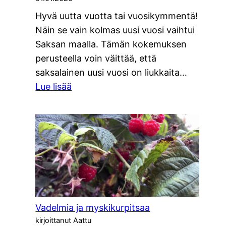
Hyvä uutta vuotta tai vuosikymmentä!
Näin se vain kolmas uusi vuosi vaihtui
Saksan maalla. Tämän kokemuksen
perusteella voin väittää, että
saksalainen uusi vuosi on liukkaita…
:
Lue lisää
Liukkaita
kelejä
ja
varttuneen
väen
Schlagereita
Vadelmia ja myskikurpitsaa
kirjoittanut Aattu