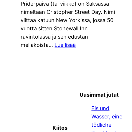
Pride-päivä (tai viikko) on Saksassa
nimeltään Cristopher Street Day. Nimi
viittaa katuun New Yorkissa, jossa 50
vuotta sitten Stonewall Inn
ravintolassa ja sen edustan
:
mellakoista…
Lue lisää
Gay
Pride
50-
vuotisjuhlat
Münchenissä
Uusimmat jutut
Eis und
Wasser, eine
tödliche
Kiitos