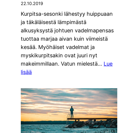
22.10.2019
Kurpitsa-sesonki lähestyy huippuaan
ja täkäläisestä lämpimästä
alkusyksystä johtuen vadelmapensas
tuottaa marjaa aivan kuin viimeistä
kesää. Myöhäiset vadelmat ja
myskikurpitsakin ovat juuri nyt
makeimmillaan. Vatun mielestä…
Lue
:
lisää
Vadelmia
ja
myskikurpitsaa