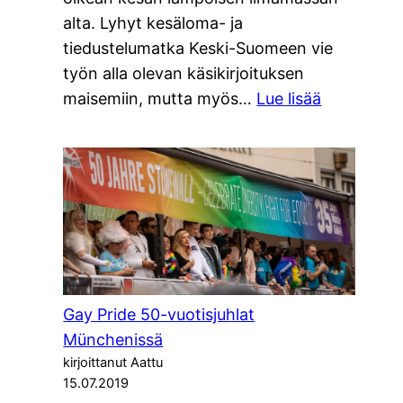
alta. Lyhyt kesäloma- ja
tiedustelumatka Keski-Suomeen vie
työn alla olevan käsikirjoituksen
:
maisemiin, mutta myös…
Lue lisää
Lyhyt
kesäloma-
ja
tiedustelu
Keski-
Suomeen
Gay Pride 50-vuotisjuhlat
Münchenissä
kirjoittanut Aattu
15.07.2019