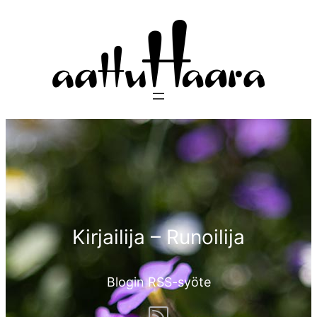
Siirry
sisältöön
Kirjailija – Runoilija
Blogin RSS-syöte