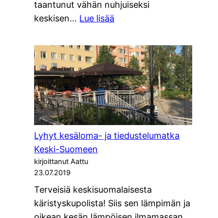
taantunut vähän nuhjuiseksi
:
keskisen…
Lue lisää
Päivä
kaupungilla
ja
33
astetta
Lyhyt kesäloma- ja tiedustelumatka
Keski-Suomeen
kirjoittanut Aattu
23.07.2019
Terveisiä keskisuomalaisesta
käristyskupolista! Siis sen lämpimän ja
oikean kesän lämpöisen ilmamassan