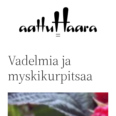
Siirry
sisältöön
Vadelmia ja
myskikurpitsaa