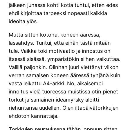
jälkeen junassa kohti kotia tuntui, etten edes
ehdi kirjoittaa tarpeeksi nopeasti kaikkia
ideoita ylös.
Mutta sitten kotona, koneen ääressä,
lässähdys. Tuntui, että eihän tästä mitään
tule. Vaikka toki motivaatio ja innostus on
itsessä sisässä, ympäristökin siihen vaikuttaa.
Valillä paljonkin. Olinhan juuri viettänyt viikon
verran samaisen koneen ääressä tyhjänä kuin
vasta leikattu A4-arkki. No, aikaisempi
innoitus vielä tuoreessa muistissa otin pienet
torkut ja samainen ideamyrsky aloitti
riehuntansa uudellen. Olen iltapäivätorkkujen
ehdoton kannattaja.
Torkkujen seurauksena tähän loppuun sitten