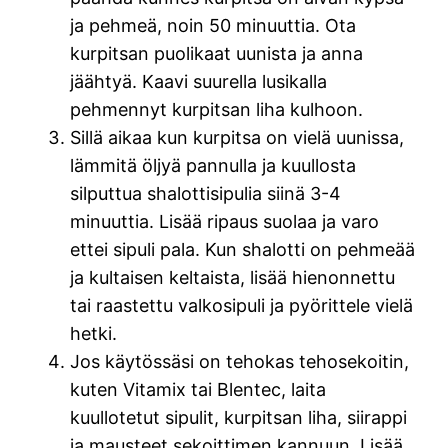
ja pehmeä, noin 50 minuuttia. Ota
kurpitsan puolikaat uunista ja anna
jäähtyä. Kaavi suurella lusikalla
pehmennyt kurpitsan liha kulhoon.
Sillä aikaa kun kurpitsa on vielä uunissa,
lämmitä öljyä pannulla ja kuullosta
silputtua shalottisipulia siinä 3-4
minuuttia. Lisää ripaus suolaa ja varo
ettei sipuli pala. Kun shalotti on pehmeää
ja kultaisen keltaista, lisää hienonnettu
tai raastettu valkosipuli ja pyörittele vielä
hetki.
Jos käytössäsi on tehokas tehosekoitin,
kuten Vitamix tai Blentec, laita
kuullotetut sipulit, kurpitsan liha, siirappi
ja mausteet sekoittimen kannuun. Lisää