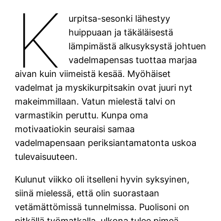
K
urpitsa-sesonki lähestyy
huippuaan ja täkäläisestä
lämpimästä alkusyksystä johtuen
vadelmapensas tuottaa marjaa
aivan kuin viimeistä kesää. Myöhäiset
vadelmat ja myskikurpitsakin ovat juuri nyt
makeimmillaan. Vatun mielestä talvi on
varmastikin peruttu. Kunpa oma
motivaatiokin seuraisi samaa
vadelmapensaan periksiantamatonta uskoa
tulevaisuuteen.
Kulunut viikko oli itselleni hyvin syksyinen,
siinä mielessä, että olin suorastaan
vetämättömissä tunnelmissa. Puolisoni on
pitkällä työmatkalla, ulkona tulee pimeä