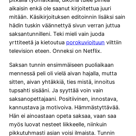
aikaisin enkä ole saanut kirjoitettua juuri
mitään. Käsikirjoituksen editoinnin lisäksi sain
hädin tuskin väännettyä sivun verran juttua
saksantunnilleni. Teki mieli vain juoda
yrttiteetä ja kietoutua
porokuvioituun
vilttiin
television eteen. Onneksi on Netflix.
Saksan tunnin ensimmäiseen puoliaikaan
mennessä peli oli vielä aivan hajalla, mutta
sitten, aivan yhtäkkiä, ties mistä, innoitus
tupsahti sisääni. Ja syyttää voin vain
saksanopettajaani. Positiivinen, innostava,
kannustava ja motivoiva. Hämmästyttävää.
Hän ei ainoastaan opeta saksaa, vaan saa
myös luovat nesteet liikkeelle, niinkuin
pikkutuhmasti asian voisi ilmaista. Tunnin