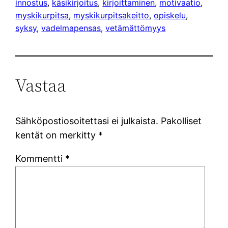
innostus
, 
käsikirjoitus
, 
kirjoittaminen
, 
motivaatio
, 
myskikurpitsa
, 
myskikurpitsakeitto
, 
opiskelu
, 
syksy
, 
vadelmapensas
, 
vetämättömyys
Vastaa
Sähköpostiosoitettasi ei julkaista.
Pakolliset
kentät on merkitty
*
Kommentti
*