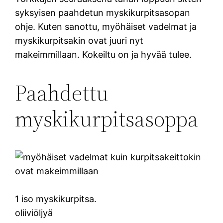
syksyisen paahdetun myskikurpitsasopan
ohje. Kuten sanottu, myöhäiset vadelmat ja
myskikurpitsakin ovat juuri nyt
makeimmillaan. Kokeiltu on ja hyvää tulee.
Paahdettu
myskikurpitsasoppa
1 iso myskikurpitsa.
oliiviöljyä