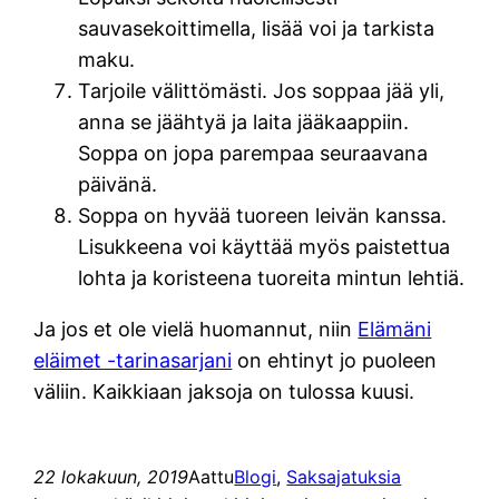
sauvasekoittimella, lisää voi ja tarkista
maku.
Tarjoile välittömästi. Jos soppaa jää yli,
anna se jäähtyä ja laita jääkaappiin.
Soppa on jopa parempaa seuraavana
päivänä.
Soppa on hyvää tuoreen leivän kanssa.
Lisukkeena voi käyttää myös paistettua
lohta ja koristeena tuoreita mintun lehtiä.
Ja jos et ole vielä huomannut, niin
Elämäni
eläimet -tarinasarjani
on ehtinyt jo puoleen
väliin. Kaikkiaan jaksoja on tulossa kuusi.
22 lokakuun, 2019
Aattu
Blogi
, 
Saksajatuksia