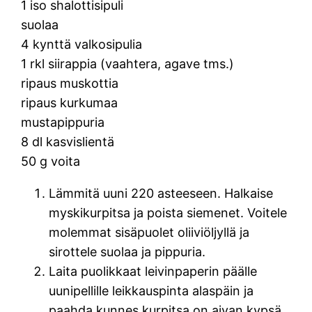
1 iso shalottisipuli
suolaa
4 kynttä valkosipulia
1 rkl siirappia (vaahtera, agave tms.)
ripaus muskottia
ripaus kurkumaa
mustapippuria
8 dl kasvislientä
50 g voita
Lämmitä uuni 220 asteeseen. Halkaise
myskikurpitsa ja poista siemenet. Voitele
molemmat sisäpuolet oliiviöljyllä ja
sirottele suolaa ja pippuria.
Laita puolikkaat leivinpaperin päälle
uunipellille leikkauspinta alaspäin ja
paahda kunnes kurpitsa on aivan kypsä