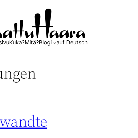
sivu
Kuka?
Mitä?
Blogi
auf Deutsch
ungen
rwandte