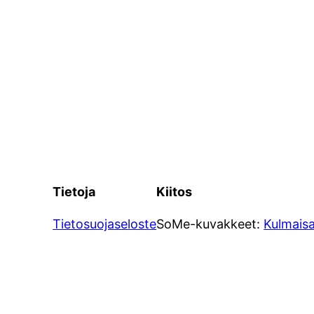
Tietoja
Kiitos
Tietosuojaseloste
SoMe-kuvakkeet:
Kulmais