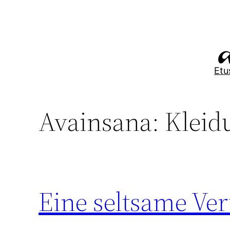
Siirry
sisältöön
Etu
Avainsana:
Kleid
Eine seltsame Ve