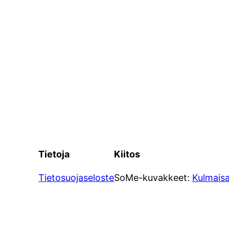
Tietoja
Kiitos
Tietosuojaseloste
SoMe-kuvakkeet:
Kulmais