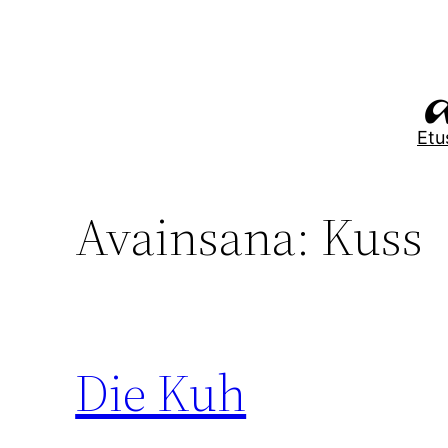
Siirry
sisältöön
Etu
Avainsana:
Kuss
Die Kuh