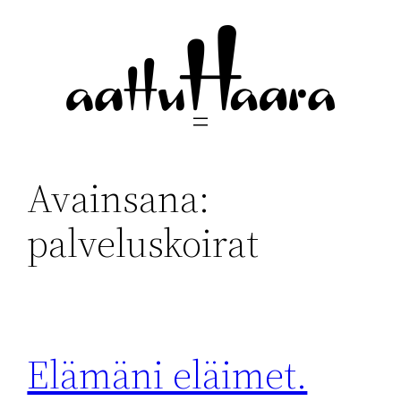
Siirry
sisältöön
Avainsana:
palveluskoirat
Elämäni eläimet.