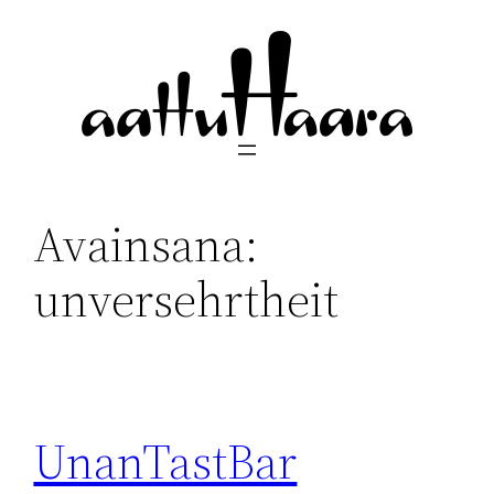
Siirry
sisältöön
Avainsana:
unversehrtheit
UnanTastBar