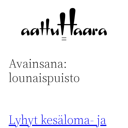
Siirry
sisältöön
Avainsana:
lounaispuisto
Lyhyt kesäloma- ja