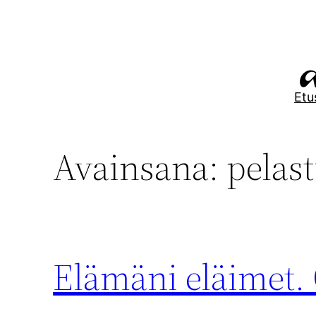
Siirry
sisältöön
Etu
Avainsana:
pelast
Elämäni eläimet. 