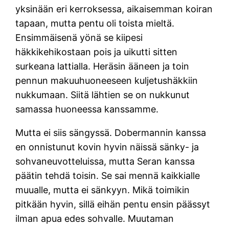
yksinään eri kerroksessa, aikaisemman koiran
tapaan, mutta pentu oli toista mieltä.
Ensimmäisenä yönä se kiipesi
häkkikehikostaan pois ja uikutti sitten
surkeana lattialla. Heräsin ääneen ja toin
pennun makuuhuoneeseen kuljetushäkkiin
nukkumaan. Siitä lähtien se on nukkunut
samassa huoneessa kanssamme.
Mutta ei siis sängyssä. Dobermannin kanssa
en onnistunut kovin hyvin näissä sänky- ja
sohvaneuvotteluissa, mutta Seran kanssa
päätin tehdä toisin. Se sai mennä kaikkialle
muualle, mutta ei sänkyyn. Mikä toimikin
pitkään hyvin, sillä eihän pentu ensin päässyt
ilman apua edes sohvalle. Muutaman