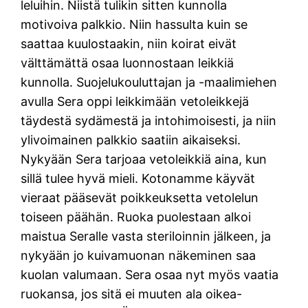
leluihin. Niistä tulikin sitten kunnolla
motivoiva palkkio. Niin hassulta kuin se
saattaa kuulostaakin, niin koirat eivät
välttämättä osaa luonnostaan leikkiä
kunnolla. Suojelukouluttajan ja -maalimiehen
avulla Sera oppi leikkimään vetoleikkejä
täydestä sydämestä ja intohimoisesti, ja niin
ylivoimainen palkkio saatiin aikaiseksi.
Nykyään Sera tarjoaa vetoleikkiä aina, kun
sillä tulee hyvä mieli. Kotonamme käyvät
vieraat pääsevät poikkeuksetta vetolelun
toiseen päähän. Ruoka puolestaan alkoi
maistua Seralle vasta steriloinnin jälkeen, ja
nykyään jo kuivamuonan näkeminen saa
kuolan valumaan. Sera osaa nyt myös vaatia
ruokansa, jos sitä ei muuten ala oikea-