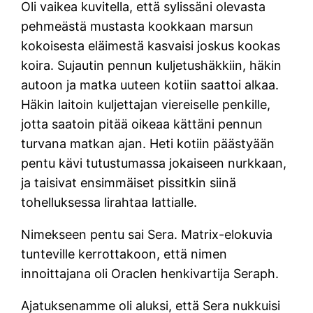
Oli vaikea kuvitella, että sylissäni olevasta
pehmeästä mustasta kookkaan marsun
kokoisesta eläimestä kasvaisi joskus kookas
koira. Sujautin pennun kuljetushäkkiin, häkin
autoon ja matka uuteen kotiin saattoi alkaa.
Häkin laitoin kuljettajan viereiselle penkille,
jotta saatoin pitää oikeaa kättäni pennun
turvana matkan ajan. Heti kotiin päästyään
pentu kävi tutustumassa jokaiseen nurkkaan,
ja taisivat ensimmäiset pissitkin siinä
tohelluksessa lirahtaa lattialle.
Nimekseen pentu sai Sera. Matrix-elokuvia
tunteville kerrottakoon, että nimen
innoittajana oli Oraclen henkivartija Seraph.
Ajatuksenamme oli aluksi, että Sera nukkuisi