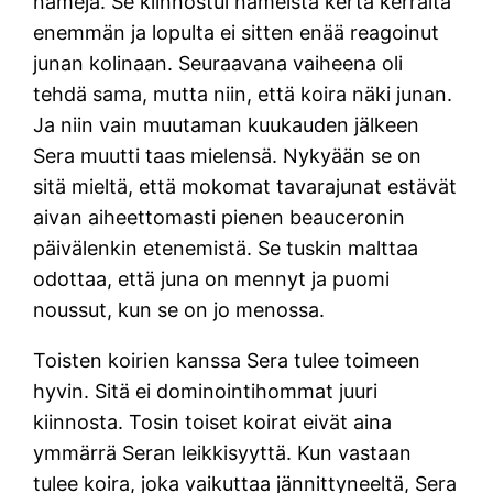
nameja. Se kiinnostui nameista kerta kerralta
enemmän ja lopulta ei sitten enää reagoinut
junan kolinaan. Seuraavana vaiheena oli
tehdä sama, mutta niin, että koira näki junan.
Ja niin vain muutaman kuukauden jälkeen
Sera muutti taas mielensä. Nykyään se on
sitä mieltä, että mokomat tavarajunat estävät
aivan aiheettomasti pienen beauceronin
päivälenkin etenemistä. Se tuskin malttaa
odottaa, että juna on mennyt ja puomi
noussut, kun se on jo menossa.
Toisten koirien kanssa Sera tulee toimeen
hyvin. Sitä ei dominointihommat juuri
kiinnosta. Tosin toiset koirat eivät aina
ymmärrä Seran leikkisyyttä. Kun vastaan
tulee koira, joka vaikuttaa jännittyneeltä, Sera