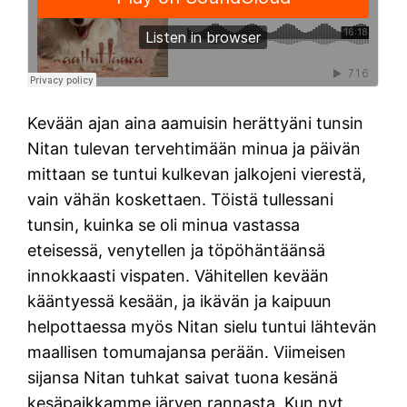
Kevään ajan aina aamuisin herättyäni tunsin
Nitan tulevan tervehtimään minua ja päivän
mittaan se tuntui kulkevan jalkojeni vierestä,
vain vähän koskettaen. Töistä tullessani
tunsin, kuinka se oli minua vastassa
eteisessä, venytellen ja töpöhäntäänsä
innokkaasti vispaten. Vähitellen kevään
kääntyessä kesään, ja ikävän ja kaipuun
helpottaessa myös Nitan sielu tuntui lähtevän
maallisen tomumajansa perään. Viimeisen
sijansa Nitan tuhkat saivat tuona kesänä
kesäpaikkamme järven rannasta. Kun nyt