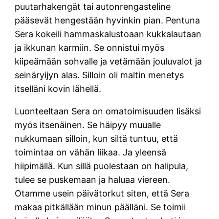
puutarhakengät tai autonrengasteline
pääsevät hengestään hyvinkin pian. Pentuna
Sera kokeili hammaskalustoaan kukkalautaan
ja ikkunan karmiin. Se onnistui myös
kiipeämään sohvalle ja vetämään jouluvalot ja
seinäryijyn alas. Silloin oli maltin menetys
itselläni kovin lähellä.
Luonteeltaan Sera on omatoimisuuden lisäksi
myös itsenäinen. Se häipyy muualle
nukkumaan silloin, kun siltä tuntuu, että
toimintaa on vähän liikaa. Ja yleensä
hiipimällä. Kun sillä puolestaan on halipula,
tulee se puskemaan ja haluaa viereen.
Otamme usein päivätorkut siten, että Sera
makaa pitkällään minun päälläni. Se toimii