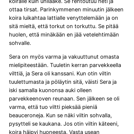
koiralle kuin unilääke. Se rentoutuu heti ja
ottaa tirsat. Parinkymmenen minuutin jälkeen
koira luikahtaa lattialle venyttelemään ja on
sitä mieltä, että torkut on torkuttu. Se pitää
huolen, että minäkään en jää vetelehtimään
sohvalle.
Sera on myös varma ja vakuuttunut omasta
mielipiteestään. Tuuletin kerran parvekkeella
vilttiä, ja Sera oli kanssani. Kun otin viltin
tuulettumasta ja pöläytin sitä, väisti Sera ja
iski samalla kuononsa auki olleen
parvekkeenoven reunaan. Sen jälkeen se oli
varma, että tuo viltti pieksää pieniä
beauceroneja. Kun se näki viltin sohvalla,
pysytteli se kaukana. Jos otin viltin käteeni,
koira häipyi huoneesta. Vasta usean