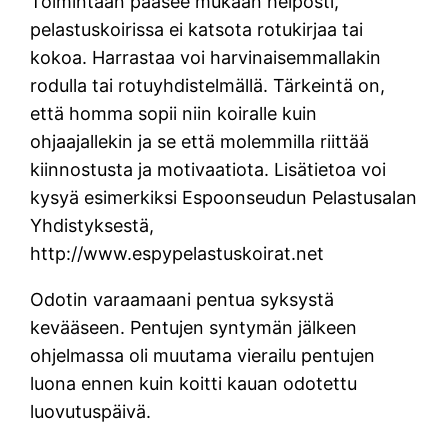
Toimintaan pääsee mukaan helposti,
pelastuskoirissa ei katsota rotukirjaa tai
kokoa. Harrastaa voi harvinaisemmallakin
rodulla tai rotuyhdistelmällä. Tärkeintä on,
että homma sopii niin koiralle kuin
ohjaajallekin ja se että molemmilla riittää
kiinnostusta ja motivaatiota. Lisätietoa voi
kysyä esimerkiksi Espoonseudun Pelastusalan
Yhdistyksestä,
http://www.espypelastuskoirat.net
Odotin varaamaani pentua syksystä
kevääseen. Pentujen syntymän jälkeen
ohjelmassa oli muutama vierailu pentujen
luona ennen kuin koitti kauan odotettu
luovutuspäivä.