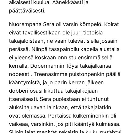
aikaisesti kuulua. Äänekkäästi ja
päättäväisesti.
Nuorempana Sera oli varsin kömpelö. Koirat
eivät tavallisestikaan ole juuri tietoisia
takajaloistaan, ne vaan tulevat siellä jossain
perässä. Niinpä tasapainoilu kapella alustalla
ei yleensä koskaan onnistu ensimmäisellä
kerralla. Dobermannini löysi takajalkansa
nopeasti. Treenasimme puistonpenkin päällä
kääntymistä, ja jo parin kerran jälkeen
dobberi osasi liikuttaa takajalkojaan
itsenäisesti. Sera puolestaan ei tuntunut
aluksi tajuavan lainkaan, että takajalatkin
ovat olemassa. Portaissa kulkeminenkin oli
vaikeaa, varsinkin, jos piti kääntyä kulmassa.
Silloin jalat menivät sekaisin ja kulku pysähtyi.