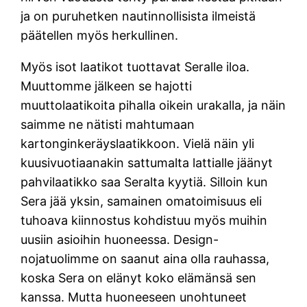
ja on puruhetken nautinnollisista ilmeistä
päätellen myös herkullinen.
Myös isot laatikot tuottavat Seralle iloa.
Muuttomme jälkeen se hajotti
muuttolaatikoita pihalla oikein urakalla, ja näin
saimme ne nätisti mahtumaan
kartonginkeräyslaatikkoon. Vielä näin yli
kuusivuotiaanakin sattumalta lattialle jäänyt
pahvilaatikko saa Seralta kyytiä. Silloin kun
Sera jää yksin, samainen omatoimisuus eli
tuhoava kiinnostus kohdistuu myös muihin
uusiin asioihin huoneessa. Design-
nojatuolimme on saanut aina olla rauhassa,
koska Sera on elänyt koko elämänsä sen
kanssa. Mutta huoneeseen unohtuneet