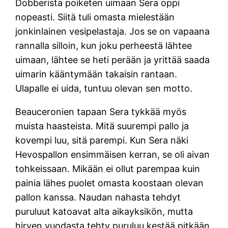
Dobberista poiketen uimaan Sera oppi
nopeasti. Siitä tuli omasta mielestään
jonkinlainen vesipelastaja. Jos se on vapaana
rannalla silloin, kun joku perheestä lähtee
uimaan, lähtee se heti perään ja yrittää saada
uimarin kääntymään takaisin rantaan.
Ulapalle ei uida, tuntuu olevan sen motto.
Beauceronien tapaan Sera tykkää myös
muista haasteista. Mitä suurempi pallo ja
kovempi luu, sitä parempi. Kun Sera näki
Hevospallon ensimmäisen kerran, se oli aivan
tohkeissaan. Mikään ei ollut parempaa kuin
painia lähes puolet omasta koostaan olevan
pallon kanssa. Naudan nahasta tehdyt
puruluut katoavat alta aikayksikön, mutta
hirven vuodasta tehty puruluu kestää pitkään