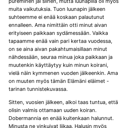
pureminen jäi siihen, mutta luunapilla oli myös
muita vaikutuksia. Tuon luunapin jälkeen
suhteemme ei enää koskaan palautunut
ennalleen. Ama nimittäin otti minut aivan
erityiseen paikkaan sydämessään. Vaikka
tapaamme enää vain pari kertaa vuodessa,
on se aina aivan pakahtumaisillaan minut
nähdessään, seuraa minua joka paikkaan ja
muutenkin käyttäytyy kuin minun koirani,
vielä näin kymmenen vuoden jälkeenkin. Ama
on muuten myös tämän Elämäni eläimet -
tarinan tunnistekuvassa.
Sitten, vuosien jälkeen, alkoi taas tuntua, että
olisin valmis ottamaan uuden koiran.
Dobermannia en enää kuitenkaan halunnut.
Minusta ne vinkuivat liikaa. Halusin myös