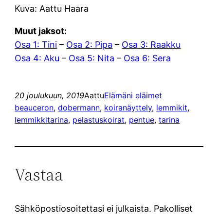
Kuva: Aattu Haara
Muut jaksot:
Osa 1: Tini
–
Osa 2: Pipa
–
Osa 3: Raakku
Osa 4: Aku
–
Osa 5: Nita
–
Osa 6: Sera
20 joulukuun, 2019
Aattu
Elämäni eläimet
beauceron
, 
dobermann
, 
koiranäyttely
, 
lemmikit
, 
lemmikkitarina
, 
pelastuskoirat
, 
pentue
, 
tarina
Vastaa
Sähköpostiosoitettasi ei julkaista.
Pakolliset