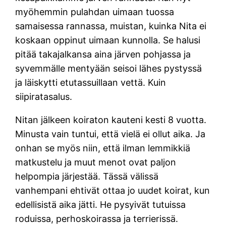
myöhemmin pulahdan uimaan tuossa
samaisessa rannassa, muistan, kuinka Nita ei
koskaan oppinut uimaan kunnolla. Se halusi
pitää takajalkansa aina järven pohjassa ja
syvemmälle mentyään seisoi lähes pystyssä
ja läiskytti etutassuillaan vettä. Kuin
siipiratasalus.
Nitan jälkeen koiraton kauteni kesti 8 vuotta.
Minusta vain tuntui, että vielä ei ollut aika. Ja
onhan se myös niin, että ilman lemmikkiä
matkustelu ja muut menot ovat paljon
helpompia järjestää. Tässä välissä
vanhempani ehtivät ottaa jo uudet koirat, kun
edellisistä aika jätti. He pysyivät tutuissa
roduissa, perhoskoirassa ja terrierissä.