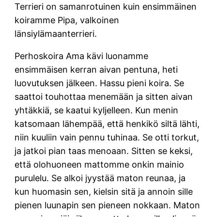
Terrieri on samanrotuinen kuin ensimmäinen
koiramme Pipa, valkoinen
länsiylämaanterrieri.
Perhoskoira Ama kävi luonamme
ensimmäisen kerran aivan pentuna, heti
luovutuksen jälkeen. Hassu pieni koira. Se
saattoi touhottaa menemään ja sitten aivan
yhtäkkiä, se kaatui kyljelleen. Kun menin
katsomaan lähempää, että henkikö siltä lähti,
niin kuuliin vain pennu tuhinaa. Se otti torkut,
ja jatkoi pian taas menoaan. Sitten se keksi,
että olohuoneen mattomme onkin mainio
purulelu. Se alkoi jyystää maton reunaa, ja
kun huomasin sen, kielsin sitä ja annoin sille
pienen luunapin sen pieneen nokkaan. Maton